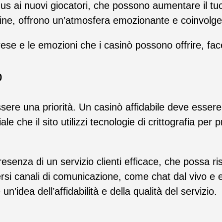
s ai nuovi giocatori, che possono aumentare il tuo
fline, offrono un’atmosfera emozionante e coinvolge
rprese e le emozioni che i casinò possono offrire, f
ò
sere una priorità. Un casinò affidabile deve esser
e che il sito utilizzi tecnologie di crittografia per 
resenza di un servizio clienti efficace, che possa 
ersi canali di comunicazione, come chat dal vivo e 
un’idea dell’affidabilità e della qualità del servizio.