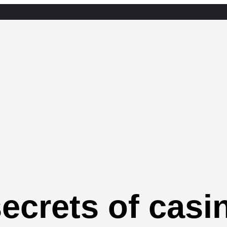
ecrets of casi