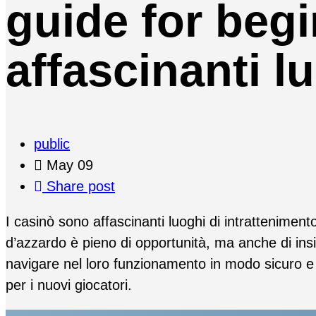
guide for beg
affascinanti l
public
May 09
Share post
I casinò sono affascinanti luoghi di intrattenimento 
d’azzardo è pieno di opportunità, ma anche di insi
navigare nel loro funzionamento in modo sicuro e
per i nuovi giocatori.