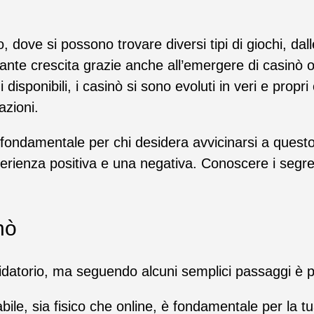
, dove si possono trovare diversi tipi di giochi, dal
ostante crescita grazie anche all’emergere di casin
ponibili, i casinò si sono evoluti in veri e propri 
azioni.
ondamentale per chi desidera avvicinarsi a questo 
sperienza positiva e una negativa. Conoscere i segre
nò
atorio, ma seguendo alcuni semplici passaggi è pos
ile, sia fisico che online, è fondamentale per la tu