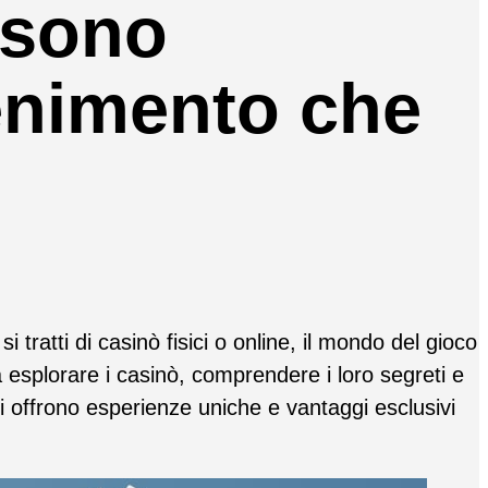
 sono
tenimento che
 tratti di casinò fisici o online, il mondo del gioco
a esplorare i casinò, comprendere i loro segreti e
ti offrono esperienze uniche e vantaggi esclusivi