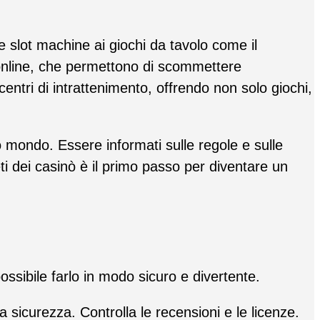
le slot machine ai giochi da tavolo come il
ò online, che permettono di scommettere
centri di intrattenimento, offrendo non solo giochi,
mondo. Essere informati sulle regole e sulle
ti dei casinò è il primo passo per diventare un
sibile farlo in modo sicuro e divertente.
a sicurezza. Controlla le recensioni e le licenze.