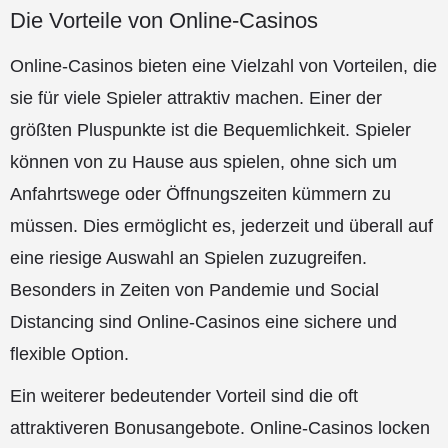
Die Vorteile von Online-Casinos
Online-Casinos bieten eine Vielzahl von Vorteilen, die
sie für viele Spieler attraktiv machen. Einer der
größten Pluspunkte ist die Bequemlichkeit. Spieler
können von zu Hause aus spielen, ohne sich um
Anfahrtswege oder Öffnungszeiten kümmern zu
müssen. Dies ermöglicht es, jederzeit und überall auf
eine riesige Auswahl an Spielen zuzugreifen.
Besonders in Zeiten von Pandemie und Social
Distancing sind Online-Casinos eine sichere und
flexible Option.
Ein weiterer bedeutender Vorteil sind die oft
attraktiveren Bonusangebote. Online-Casinos locken