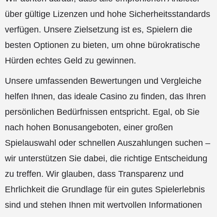
über gültige Lizenzen und hohe Sicherheitsstandards
verfügen. Unsere Zielsetzung ist es, Spielern die
besten Optionen zu bieten, um ohne bürokratische
Hürden echtes Geld zu gewinnen.
Unsere umfassenden Bewertungen und Vergleiche
helfen Ihnen, das ideale Casino zu finden, das Ihren
persönlichen Bedürfnissen entspricht. Egal, ob Sie
nach hohen Bonusangeboten, einer großen
Spielauswahl oder schnellen Auszahlungen suchen –
wir unterstützen Sie dabei, die richtige Entscheidung
zu treffen. Wir glauben, dass Transparenz und
Ehrlichkeit die Grundlage für ein gutes Spielerlebnis
sind und stehen Ihnen mit wertvollen Informationen