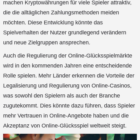
machen Kryptowährungen für viele Spieler attraktiv,
die die alltäglichen Zahlungsmethoden meiden
möchten. Diese Entwicklung könnte das
Spielverhalten der Nutzer grundlegend verändern
und neue Zielgruppen ansprechen.
Auch die Regulierung der Online-Glücksspielmärkte
wird in den kommenden Jahren eine entscheidende
Rolle spielen. Mehr Länder erkennen die Vorteile der
Legalisierung und Regulierung von Online-Casinos,
was sowohl den Spielern als auch der Branche
zugutekommt. Dies könnte dazu führen, dass Spieler
mehr Vertrauen in Online-Angebote haben und die
Akzeptanz von Online-Glücksspiel weltweit steigt.