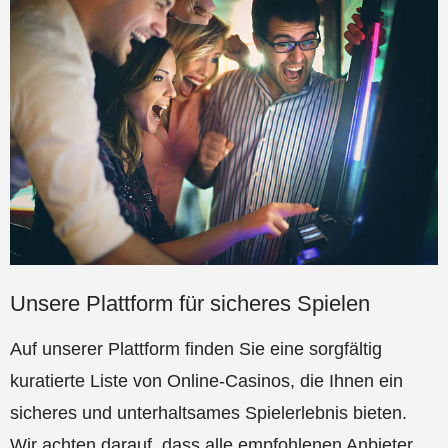
Unsere Plattform für sicheres Spielen
Auf unserer Plattform finden Sie eine sorgfältig
kuratierte Liste von Online-Casinos, die Ihnen ein
sicheres und unterhaltsames Spielerlebnis bieten.
Wir achten darauf, dass alle empfohlenen Anbieter