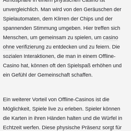
Atmosphäre in einem physischen Casino ist
unvergleichlich. Man wird von den Geräuschen der
Spielautomaten, dem Klirren der Chips und der
spannenden Stimmung umgeben. Hier treffen sich
Menschen, um gemeinsam zu spielen, um
casino
ohne verifizierung
zu entdecken und zu feiern. Die
sozialen Interaktionen, die man in einem Offline-
Casino hat, können oft den Spielspaß erhöhen und
ein Gefühl der Gemeinschaft schaffen.
Ein weiterer Vorteil von Offline-Casinos ist die
Möglichkeit, Spiele live zu erleben. Spieler können
die Karten in ihren Händen halten und die Würfel in
Echtzeit werfen. Diese physische Präsenz sorgt für