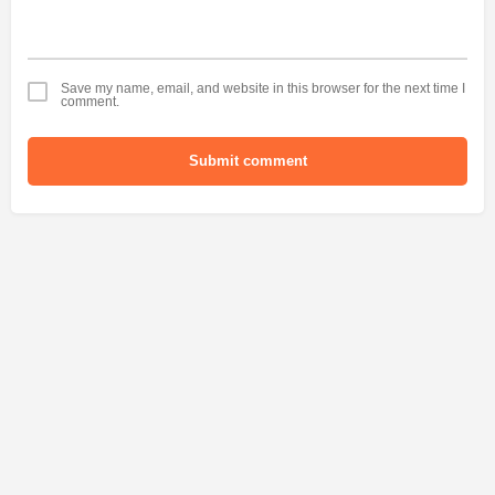
Save my name, email, and website in this browser for the next time I
comment.
Submit comment