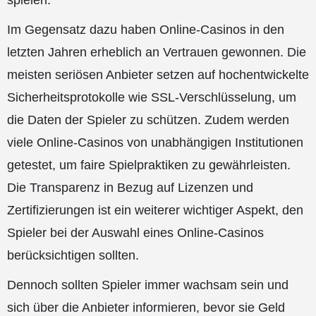
spielen.
Im Gegensatz dazu haben Online-Casinos in den
letzten Jahren erheblich an Vertrauen gewonnen. Die
meisten seriösen Anbieter setzen auf hochentwickelte
Sicherheitsprotokolle wie SSL-Verschlüsselung, um
die Daten der Spieler zu schützen. Zudem werden
viele Online-Casinos von unabhängigen Institutionen
getestet, um faire Spielpraktiken zu gewährleisten.
Die Transparenz in Bezug auf Lizenzen und
Zertifizierungen ist ein weiterer wichtiger Aspekt, den
Spieler bei der Auswahl eines Online-Casinos
berücksichtigen sollten.
Dennoch sollten Spieler immer wachsam sein und
sich über die Anbieter informieren, bevor sie Geld