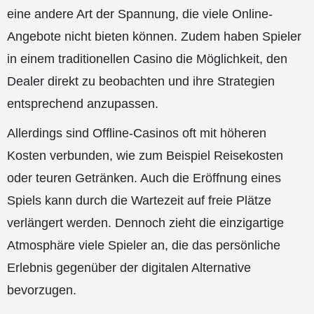
eine andere Art der Spannung, die viele Online-
Angebote nicht bieten können. Zudem haben Spieler
in einem traditionellen Casino die Möglichkeit, den
Dealer direkt zu beobachten und ihre Strategien
entsprechend anzupassen.
Allerdings sind Offline-Casinos oft mit höheren
Kosten verbunden, wie zum Beispiel Reisekosten
oder teuren Getränken. Auch die Eröffnung eines
Spiels kann durch die Wartezeit auf freie Plätze
verlängert werden. Dennoch zieht die einzigartige
Atmosphäre viele Spieler an, die das persönliche
Erlebnis gegenüber der digitalen Alternative
bevorzugen.